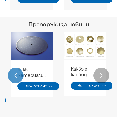
tantalum
танталум
Препоръки за новини
Какво е
Какви
карбид
материали


Tantalum
се
Виж повече >>
(TAC)？
Виж повече >>
използват в
полупроводникови
керамични
компоненти?