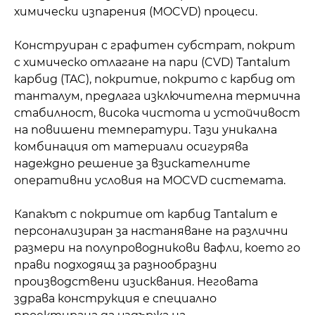
химически изпарения (MOCVD) процеси.
Конструиран с графитен субстрат, покрит
с химическо отлагане на пари (CVD) Tantalum
карбид (TAC), покритие, покрито с карбид от
танталум, предлага изключителна термична
стабилност, висока чистота и устойчивост
на повишени температури. Тази уникална
комбинация от материали осигурява
надеждно решение за взискателните
оперативни условия на MOCVD системата.
Капакът с покритие от карбид Tantalum е
персонализиран за настаняване на различни
размери на полупроводникови вафли, което го
прави подходящ за разнообразни
производствени изисквания. Неговата
здрава конструкция е специално