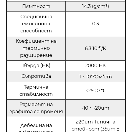
Плътност
14.3 (g/cm³)
Специфична
емисионна
0.3
способност
Коефициент на
-6
термично
6.3 10
/K
разширение
Твърда (HK)
2000 HK
-5
Съпротива
1 × 10
Ом*cm
Термична
<2500 ℃
стабилност
Размерът на
-10 ~ -20um
графита се променя
≥20um Типична
Дебелина на
стойност (35um ±