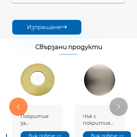
Изпращане

Свързани продукти


Покритие
Чък с
за
покритие
покритие
от карбид
Виж повече >>
Виж повече >>
на карбид
на