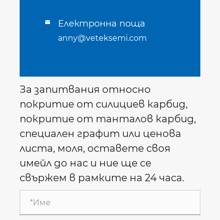
Електронна поща

anny@veteksemi.com
За запитвания относно
покритие от силициев карбид,
покритие от танталов карбид,
специален графит или ценова
листа, моля, оставете своя
имейл до нас и ние ще се
свържем в рамките на 24 часа.