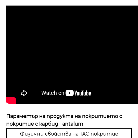
Параметър на продукта на покритието с
покритие с карбид Tantalum
Физични свойства на TAC покритие