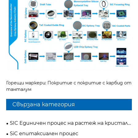
Горещи маркери: Покритие с покритие с карбид от
танталум
Свързана категория
SIC Единичен процес на растеж на кристали
резервни части
SiC епитаксиален процес