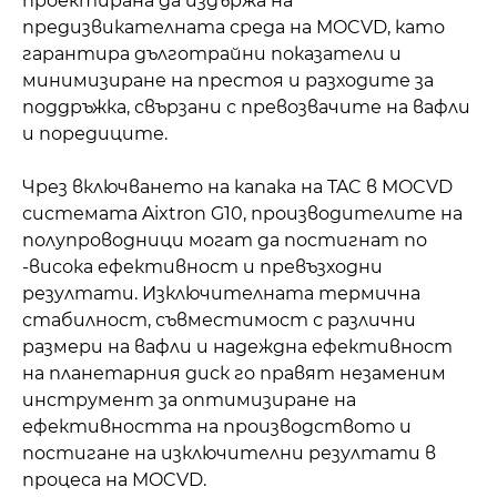
проектирана да издържа на
предизвикателната среда на MOCVD, като
гарантира дълготрайни показатели и
минимизиране на престоя и разходите за
поддръжка, свързани с превозвачите на вафли
и поредиците.
Чрез включването на капака на TAC в MOCVD
системата Aixtron G10, производителите на
полупроводници могат да постигнат по
-висока ефективност и превъзходни
резултати. Изключителната термична
стабилност, съвместимост с различни
размери на вафли и надеждна ефективност
на планетарния диск го правят незаменим
инструмент за оптимизиране на
ефективността на производството и
постигане на изключителни резултати в
процеса на MOCVD.