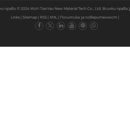
 право © 2024 WuYi TianYao New Material Tech.Co., Ltd. Всички права 
Links
|
Sitemap
|
RSS
|
XML
|
Политика за поверителност
|