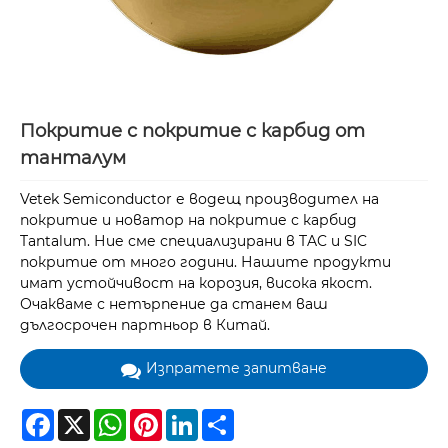
Покритие с покритие с карбид от
танталум
Vetek Semiconductor е водещ производител на
покритие и новатор на покритие с карбид
Tantalum. Ние сме специализирани в TAC и SIC
покритие от много години. Нашите продукти
имат устойчивост на корозия, висока якост.
Очакваме с нетърпение да станем ваш
дългосрочен партньор в Китай.
Изпратете запитване
Facebook
X
WhatsApp
Pinterest
LinkedIn
Share