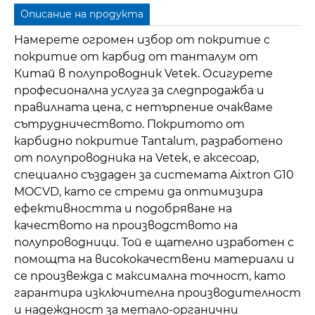
Описание на продукта
Намерете огромен избор от покритие с
покритие от карбид от танталум от
Китай в полупроводник Vetek. Осигурете
професионална услуга за следпродажба и
правилната цена, с нетърпение очакваме
сътрудничеството. Покритото от
карбидно покритие Tantalum, разработено
от полупроводника на Vetek, е аксесоар,
специално създаден за системата Aixtron G10
MOCVD, като се стреми да оптимизира
ефективността и подобряване на
качеството на производството на
полупроводници. Той е щателно изработен с
помощта на висококачествени материали и
се произвежда с максимална точност, като
гарантира изключителна производителност
и надеждност за метало-органични