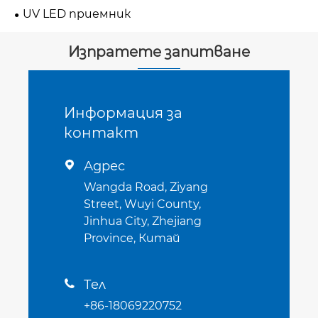
UV LED приемник
Изпратете запитване
Информация за
контакт
Адрес

Wangda Road, Ziyang
Street, Wuyi County,
Jinhua City, Zhejiang
Province, Китай
Тел

+86-18069220752