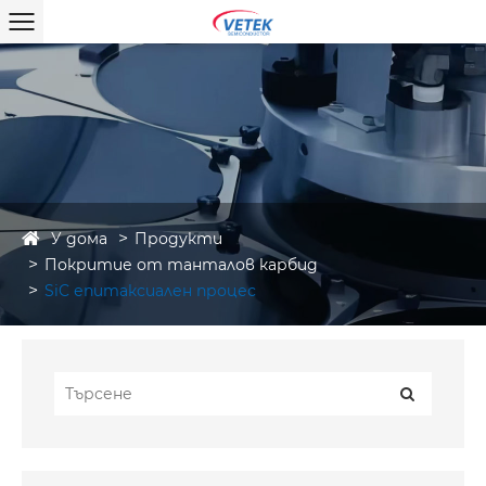
У дома
Продукти
Покритие от танталов карбид
SiC епитаксиален процес