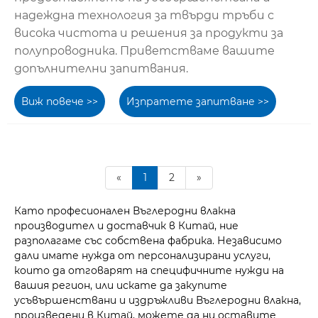
надеждна технология за твърди тръби с
висока чистота и решения за продукти за
полупроводника. Приветстваме вашите
допълнителни запитвания.
Виж повече >>
Изпратете запитване >>
«
1
2
»
Като професионален Въглеродни влакна
производител и доставчик в Китай, ние
разполагаме със собствена фабрика. Независимо
дали имате нужда от персонализирани услуги,
които да отговарят на специфичните нужди на
вашия регион, или искате да закупите
усъвършенствани и издръжливи Въглеродни влакна,
произведени в Китай, можете да ни оставите