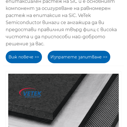
епитаксиален растеж на SiC и е основният
компонент за осигуряване на равномерен
растеж на епитаксия на SiC. VeTek
Semiconductor винаги се ангажира да ви
предостави правилния твърд филц с висока
чистота и да приспособи най-доброто
решение за вас.
Виж повече >>
Изпратете запитване >>