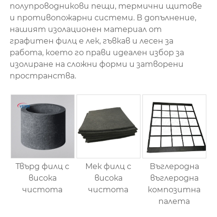
полупроводникови пещи, термични щитове
и противопожарни системи. В допълнение,
нашият изолационен материал от
графитен филц е лек, гъвкав и лесен за
работа, което го прави идеален избор за
изолиране на сложни форми и затворени
пространства.
Твърд филц с
Мек филц с
Въглеродна
висока
висока
въглеродна
чистота
чистота
композитна
палета