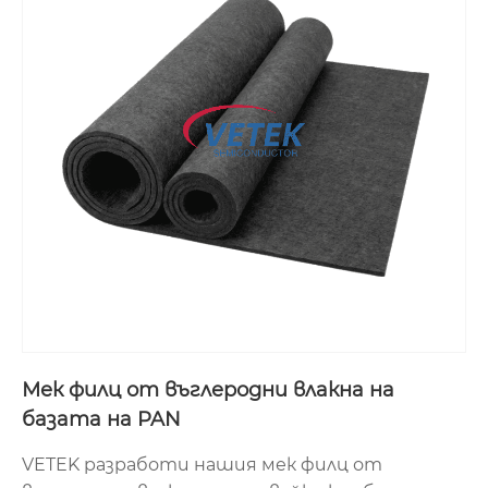
Мек филц от въглеродни влакна на
базата на PAN
VETEK разработи нашия мек филц от