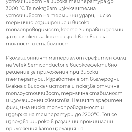
устойчивост на висока температура до
3000 ℃. Те показват изключителна
устойчивост на термични удари, ниско
термично разширение и висока
топлопроводимост, което ги прави идеални
за приложения, които изискват висока
точност и стабилност.
Изолационният материал от графитен филц
на VeTek Semiconductor е високоефективно
решение за приложения при високи
температури. Изработен е от въглеродни
влакна с висока чистота и показва отлична
топлоустойчивост, термична стабилност
и изолационни свойства. Нашият графитен
филц има ниска топлопроводимост и
издържа на температури до 2200°C. Той се
използва широко в различни промишлени
приложения като изолация на