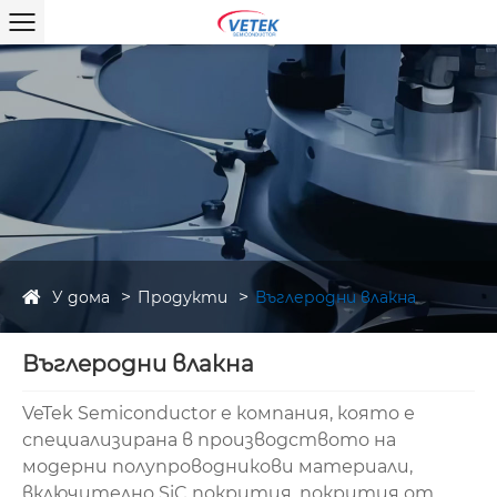
У дома
Продукти
Въглеродни влакна
Въглеродни влакна
VeTek Semiconductor е компания, която е
специализирана в производството на
модерни полупроводникови материали,
включително SiC покрития, покрития от