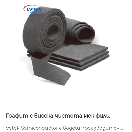
Графит с висока чистота мек филц
Vetek Semiconductor е водещ производител и