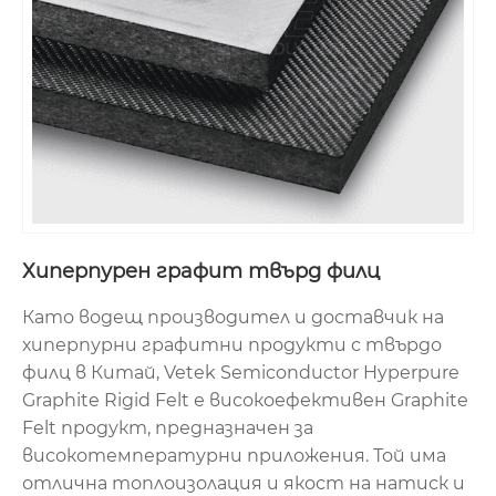
Хиперпурен графит твърд филц
Като водещ производител и доставчик на
хиперпурни графитни продукти с твърдо
филц в Китай, Vetek Semiconductor Hyperpure
Graphite Rigid Felt е високоефективен Graphite
Felt продукт, предназначен за
високотемпературни приложения. Той има
отлична топлоизолация и якост на натиск и