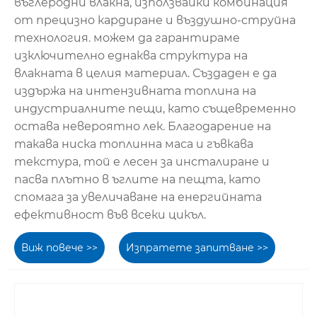
въглеродни влакна, използвайки комбинация
от прецизно кардиране и въздушно-струйна
технология. можем да гарантираме
изключително еднаква структура на
влакната в целия материал. Създаден е да
издържа на интензивната топлина на
индустриалните пещи, като същевременно
остава невероятно лек. Благодарение на
такава ниска топлинна маса и гъвкава
текстура, той е лесен за инсталиране и
пасва плътно в ъглите на пещта, като
спомага за увеличаване на енергийната
ефективност във всеки цикъл.
Виж повече >>
Изпратете запитване >>