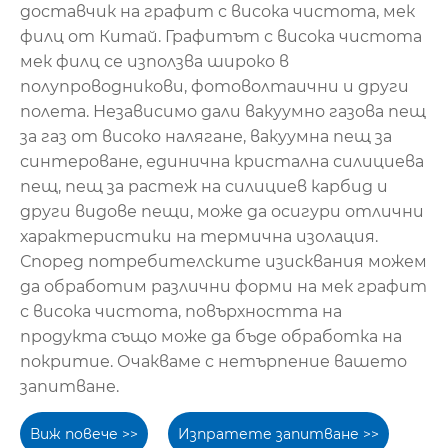
доставчик на графит с висока чистота, мек
филц от Китай. Графитът с висока чистота
мек филц се използва широко в
полупроводникови, фотоволтаични и други
полета. Независимо дали вакуумно газова пещ
за газ от високо налягане, вакуумна пещ за
синтероване, единична кристална силициева
пещ, пещ за растеж на силициев карбид и
други видове пещи, може да осигури отлични
характеристики на термична изолация.
Според потребителските изисквания можем
да обработим различни форми на мек графит
с висока чистота, повърхността на
продукта също може да бъде обработка на
покритие. Очакваме с нетърпение вашето
запитване.
Виж повече >>
Изпратете запитване >>