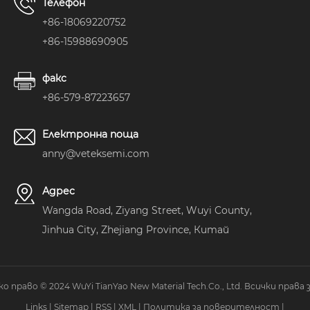
Телефон
+86-18069220752
+86-15988690905
факс
+86-579-87223657
Електронна поща
anny@veteksemi.com
Адрес
Wangda Road, Ziyang Street, Wuyi County,
Jinhua City, Zhejiang Province, Китай
 право © 2024 WuYi TianYao New Material Tech.Co., Ltd. Всички права 
Links
|
Sitemap
|
RSS
|
XML
|
Политика за поверителност
|