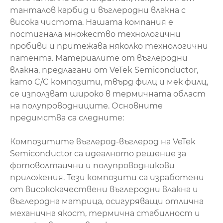
танталов карбид и въглеродни влакна с
висока чистота. Нашата компания е
постигнала множество технологични
пробиви и притежава няколко технологични
патента. Материалите от въглеродни
влакна, предлагани от VeTek Semiconductor,
като C/C композити, твърд филц и мек филц,
се използват широко в термичната област
на полупроводниците. Основните
предимства са следните:
Композитите въглерод-въглерод на VeTek
Semiconductor са идеалното решение за
фотоволтаични и полупроводникови
приложения. Тези композити са изработени
от висококачествени въглеродни влакна и
въглеродна матрица, осигуряващи отлична
механична якост, термична стабилност и