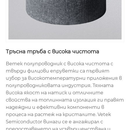
Тръсна тръба с висока чистота
Ветек полупроводник с висока чистота с
твърди филцови епруветки са първият
избор за високотемпературни приложения в
полупроводниковата индустрия. Тяхната
висока якост на натиск и отличните
свойства на топлинната изолация ги правят
надеждни и ефективни компоненти в
процеса на растеж на кристалите. Vetek
Semiconductor винаги се е ангажирал с
предоставянето на усъвършенствана и