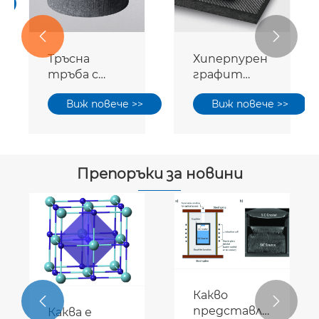


Тръсна
Хиперпурен
тръба с
графит
висока
твърд филц
Виж повече >>
Виж повече >>
чистота
Препоръки за новини
Какво


представлява
Каква е