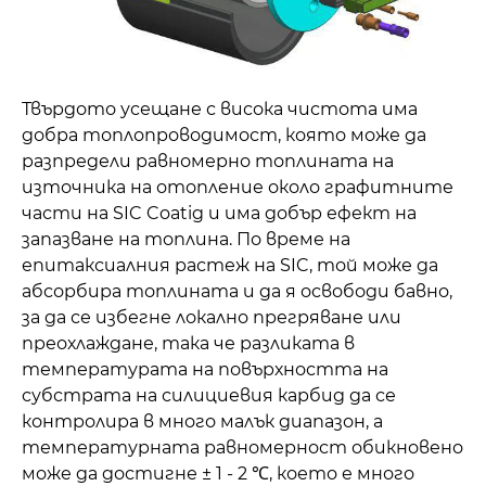
Твърдото усещане с висока чистота има
добра топлопроводимост, която може да
разпредели равномерно топлината на
източника на отопление около графитните
части на SIC Coatig и има добър ефект на
запазване на топлина. По време на
епитаксиалния растеж на SIC, той може да
абсорбира топлината и да я освободи бавно,
за да се избегне локално прегряване или
преохлаждане, така че разликата в
температурата на повърхността на
субстрата на силициевия карбид да се
контролира в много малък диапазон, а
температурната равномерност обикновено
може да достигне ± 1 - 2 ℃, което е много