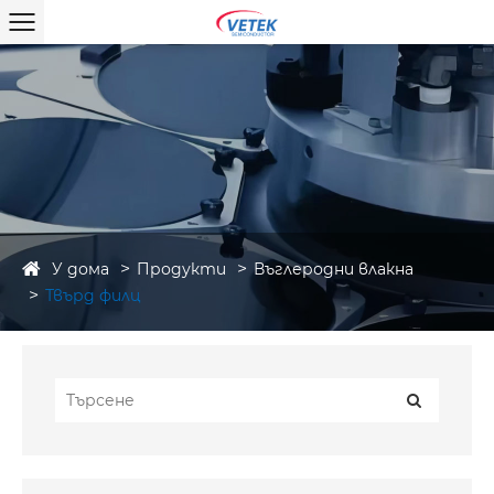
У дома
Продукти
Въглеродни влакна
Твърд филц