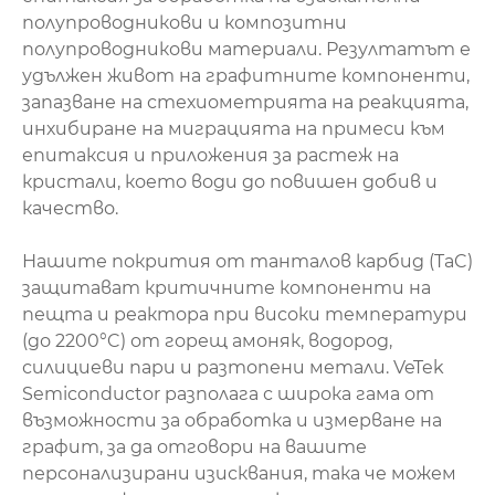
полупроводникови и композитни
полупроводникови материали. Резултатът е
удължен живот на графитните компоненти,
запазване на стехиометрията на реакцията,
инхибиране на миграцията на примеси към
епитаксия и приложения за растеж на
кристали, което води до повишен добив и
качество.
Нашите покрития от танталов карбид (TaC)
защитават критичните компоненти на
пещта и реактора при високи температури
(до 2200°C) от горещ амоняк, водород,
силициеви пари и разтопени метали. VeTek
Semiconductor разполага с широка гама от
възможности за обработка и измерване на
графит, за да отговори на вашите
персонализирани изисквания, така че можем