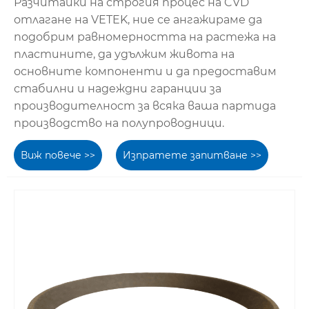
Разчитайки на строгия процес на CVD
отлагане на VETEK, ние се ангажираме да
подобрим равномерността на растежа на
пластините, да удължим живота на
основните компоненти и да предоставим
стабилни и надеждни гаранции за
производителност за всяка ваша партида
производство на полупроводници.
Виж повече >>
Изпратете запитване >>