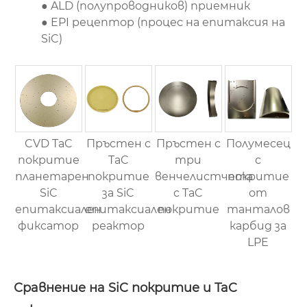
● ALD (полупроводников) приемник
● EPI рецептор (процес на епитаксия на
SiC)
CVD TaC
Пръстен с
Пръстен с
Полумесец
покритие
TaC
три
с
планетарен
покритие
венчелистчета
покритие
SiC
за SiC
с TaC
от
епитаксиален
епитаксиален
покритие
танталов
фиксатор
реактор
карбид за
LPE
Сравнение на SiC покритие и TaC