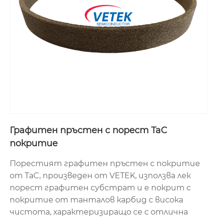
Графитен пръстен с порест TaC
покритие
Порестият графитен пръстен с покритие
от TaC, произведен от VETEK, използва лек
порест графитен субстрат и е покрит с
покритие от танталов карбид с висока
чистота, характеризиращо се с отлична