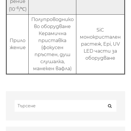
рение
-6
(10
/℃)
Полупроводнико
во оборудване
SiC
Керамична
монокристален
Прило
приставка
растеж, Epi, UV
жение
(фокусен
LED части за
пръстен, душ
оборудване
слушалка,
манекен вафла)