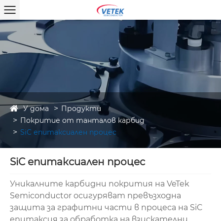
У дома
Продукти
Покритие от танталов карбид
SiC епитаксиален процес
SiC епитаксиален процес
Уникалните карбидни покрития на VeTek
Semiconductor осигуряват превъзходна
защита за графитни части в процеса на SiC
епитаксия за обработка на взискателни