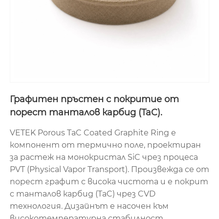
Графитен пръстен с покритие от
порест танталов карбид (TaC).
VETEK Porous TaC Coated Graphite Ring е
компонент от термично поле, проектиран
за растеж на монокристал SiC чрез процеса
PVT (Physical Vapor Transport). Произвежда се от
порест графит с висока чистота и е покрит
с танталов карбид (TaC) чрез CVD
технология. Дизайнът е насочен към
високотемпературна стабилност,