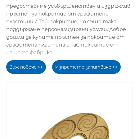
предоставяме усъвършенстван и издръжлив
пръстен за покритие от графитени
пластини с TaC покритие, но също така
поддържаме персонализирани услуги. Добре
дошли да купите пръстен за покритие от
графитена пластина с TaC покритие от
нашата фабрика.
Виж повече >>
Изпратете запитване >>