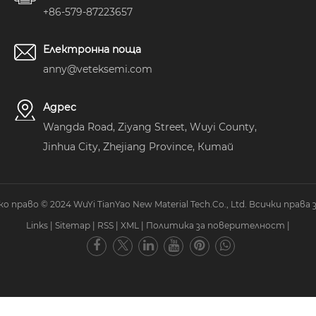
+86-579-87223657
Електронна поща
anny@veteksemi.com
Адрес
Wangda Road, Ziyang Street, Wuyi County,
Jinhua City, Zhejiang Province, Китай
 право © 2024 WuYi TianYao New Material Tech.Co., Ltd. Всички права 
Links
|
Sitemap
|
RSS
|
XML
|
Политика за поверителност
|