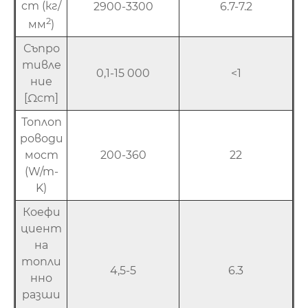
ст (кг/
2900-3300
6.7-7.2
2
мм
)
Съпро
тивле
0,1-15 000
<1
ние
[Ωcm]
Топлоп
роводи
мост
200-360
22
(W/m-
K)
Коефи
циент
на
топли
4,5-5
6.3
нно
разши