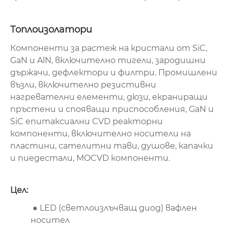
Топлоизолатори
Компоненти за растеж на кристали от SiC,
GaN и AlN, включително тигели, зародишни
държачи, дефлектори и филтри. Промишлени
възли, включително резистивни
нагревателни елементи, дюзи, екраниращи
пръстени и спояващи приспособления, GaN и
SiC епитаксиални CVD реакторни
компоненти, включително носители на
пластини, сателитни тави, душове, капачки
и пиедестали, MOCVD компоненти.
Цел:
● LED (светлоизлъчващ диод) вафлен
носител