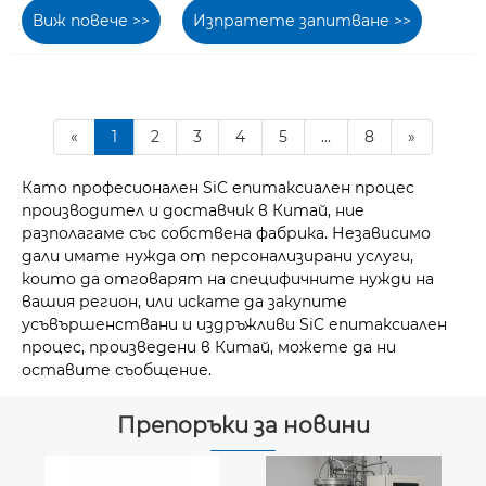
Виж повече >>
Изпратете запитване >>
«
1
2
3
4
5
...
8
»
Като професионален SiC епитаксиален процес
производител и доставчик в Китай, ние
разполагаме със собствена фабрика. Независимо
дали имате нужда от персонализирани услуги,
които да отговарят на специфичните нужди на
вашия регион, или искате да закупите
усъвършенствани и издръжливи SiC епитаксиален
процес, произведени в Китай, можете да ни
оставите съобщение.
Препоръки за новини