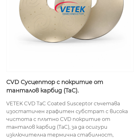
CVD Сусцептор с покритие от
танталов карбид (TaC).
VETEK CVD TaC Coated Susceptor съчетава
изостатичен графитен субстрат с висока
чистота с плътно CVD покритие от
танталов карбид (TaC), за да осигури
изключителна термична стабилност,