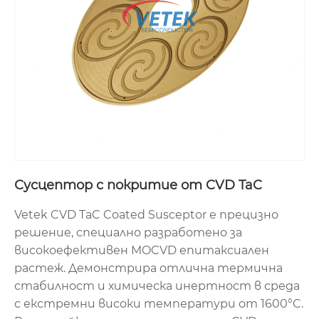
Сусцептор с покритие от CVD TaC
Vetek CVD TaC Coated Susceptor е прецизно
решение, специално разработено за
високоефективен MOCVD епитаксиален
растеж. Демонстрира отлична термична
стабилност и химическа инертност в среда
с екстремни високи температури от 1600°C.