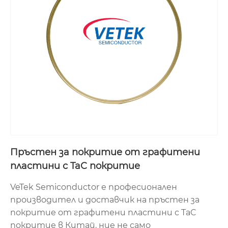
Пръстен за покритие от графитени
пластини с TaC покритие
VeTek Semiconductor е професионален
производител и доставчик на пръстен за
покритие от графитени пластини с TaC
покритие в Китай. ние не само