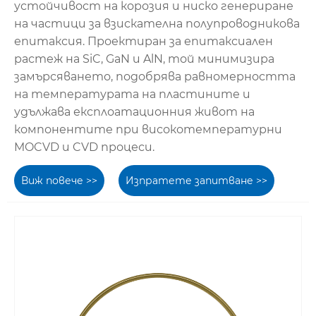
устойчивост на корозия и ниско генериране
на частици за взискателна полупроводникова
епитаксия. Проектиран за епитаксиален
растеж на SiC, GaN и AlN, той минимизира
замърсяването, подобрява равномерността
на температурата на пластините и
удължава експлоатационния живот на
компонентите при високотемпературни
MOCVD и CVD процеси.
Виж повече >>
Изпратете запитване >>