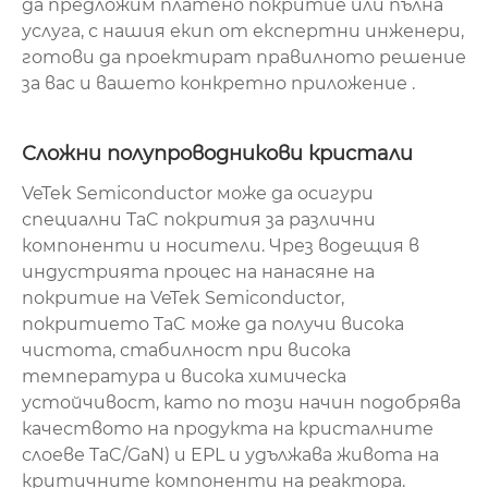
да предложим платено покритие или пълна
услуга, с нашия екип от експертни инженери,
готови да проектират правилното решение
за вас и вашето конкретно приложение .
Сложни полупроводникови кристали
VeTek Semiconductor може да осигури
специални TaC покрития за различни
компоненти и носители. Чрез водещия в
индустрията процес на нанасяне на
покритие на VeTek Semiconductor,
покритието TaC може да получи висока
чистота, стабилност при висока
температура и висока химическа
устойчивост, като по този начин подобрява
качеството на продукта на кристалните
слоеве TaC/GaN) и EPL и удължава живота на
критичните компоненти на реактора.