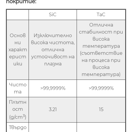
покритие:
SiC
TaC
Отлична
стабилност при
Основ
Изключително
висока
ни
висока чистота,
температура
характ
отлична
(съответствие
ерист
устойчивост на
на процеса при
ики
плазма
висока
температура)
Чисто
>99,9999%
>99,9999%
та
Плътн
ост
3.21
15
3
(g/cm
)
Твърдо