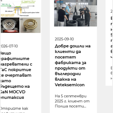
2026-01-23
Вътре в
производството
на твърди CVD
SiC фокусни
2025-09-10
пръстени: от
графит до
Добре дошли на
високопрецизни
клиенти да
части
посетят
фабриката за
В света на
продукти от
високите залози
въглеродни
на
влакна на
производството
Veteksemicon
на
полупроводници,
На 5 септември
където
2025 г. клиент от
прецизността и
Полша посети
екстремните
фабрика под