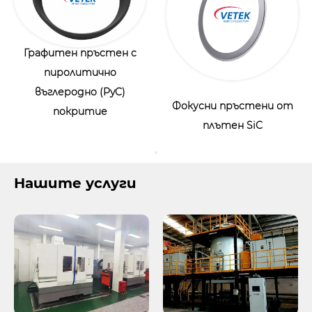
Графитен пръстен с
пиролитично
въглеродно (PyC)
Фокусни пръстени от
покритие
плътен SiC
Нашите услуги