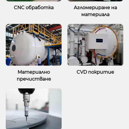
CNC обработка
Агломериране на
материала
Материално
CVD покритие
пречистване