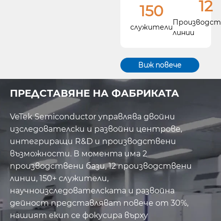
12
150
експерт от
Производст
Института по
служители
линии
материали на
Китайската академия
на науките, създаде
Виж повече
компанията с фокус
ПРЕДСТАВЯНЕ НА ФАБРИКАТА
върху разработването
на авангардни решения
VeTek Semiconductor управлява двойни
за индустрията.
изследователски и развойни центрове,
интегриращи R&D и производствени
Нашите основни
възможности. В момента има 2
продуктови
производствени бази, 12 производствени
предложения
линии, 150+ служители,
включват
CVD
научноизследователската и развойна
дейност представляват повече от 30%,
покрития от силициев
нашият екип се фокусира върху
карбид (SiC).
,
покрития