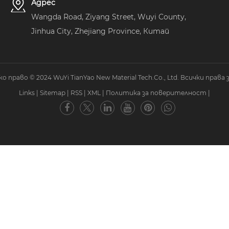
Адрес
Wangda Road, Ziyang Street, Wuyi County,
Jinhua City, Zhejiang Province, Китай
 право © 2024 WuYi TianYao New Material Tech.Co., Ltd. Всички права 
Links
|
Sitemap
|
RSS
|
XML
|
Политика за поверителност
|