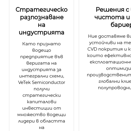
Стратегическо
Решения с 
разпознаване
чистота и
на
барие
индустрията
Ние доставяме в
устойчиви на т
Като признато
CVD покрития и 
водещо
които ефективн
предприятие във
експлоатационн
веригата на
оптимиз
индустрията за
производствените
интегрални схеми,
глобални кли
VeTek Semiconductor
полупроводни
получи
стратегически
капиталови
инвестиции от
множество водещи
лидери в областта
на