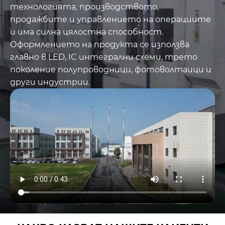
технологията, производството,
от танталов карбид
продажбите и управлението на операциите
(TaC).
,
насипен SiC, SiC
и има силна цялостна способност.
прахове и SiC
Оформлението на продукта се използва
материали с висока
главно в LED, IC интегрални схеми, трето
чистота
. Основните
поколение полупроводници, фотоволтаици и
продукти са графитен
други индустрии.
ток с покритие от
SiC, пръстени за
предварително
нагряване, отклоняващ
пръстен с покритие
от TaC, полумесечни
части и т.н.,
чистотата е под
5ppm, може да
отговори на