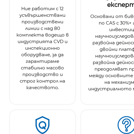
експер
Ние работим с 12
усъвършенствани
Основани от бив
производствени
по CAS с 30%+
линии с над 80
инвестиц
комплекта водещо в
научноизследов
индустрията CVD и
развойна дейно
инспекционно
двойни платф
оборудване, за да
научноизследов
гарантираме
развойна дейно
стабилно масово
преодоляват п
производство и
между основните 
строг контрол на
на механиз
качеството.
индустриалното 