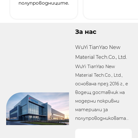
полупроводниците.
За нас
WuYi TianYao New
Material Tech.Co., Ltd.
WuYi TianYao New
Material Tech.Co., Ltd.,
основана през 2016 г., е
водещ доставчик на
модерни покривни
материали за
полупроводниковата
индустрия. Нашият
основател, бивш