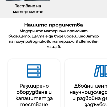
Тестване на
материалите
Нашите предимства
Модерните материали променят
бъдещето. Целта е да бъде водещ иноватор
на полупроводникови материали в световен
мащаб.
Разширено
Двойни цен
оборудване и
научноизслед
капацитет за
и развойна д
тестване
задълбо