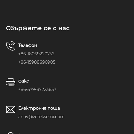
производителност
се крие в
технологията
Solid CVD (Chemical
Свържете се с нас
Vapor Deposition).
Днес ви
отвеждаме зад
Телефон
кулисите, за да
изследвате
+86-18069220752
строгото
+86-15988690905
производствено
пътуване – от
суров графитен
факс
субстрат до
високопрецизен
+86-579-87223657
„невидим герой“ на
фабриката.
Електронна поща
anny@veteksemi.com