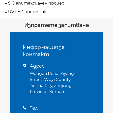
резервни части
SiC епитаксиален процес
UV LED приемник
Изпратете запитване
Информация за
контакт
Адрес

Wangda Road, Ziyang
Street, Wuyi County,
Jinhua City, Zhejiang
Province, Китай
Тел
