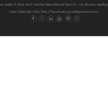
 право © 2024 WuYi TianYao New Material Tech.Co., Ltd. Всички права 
Links
|
Sitemap
|
RSS
|
XML
|
Политика за поверителност
|