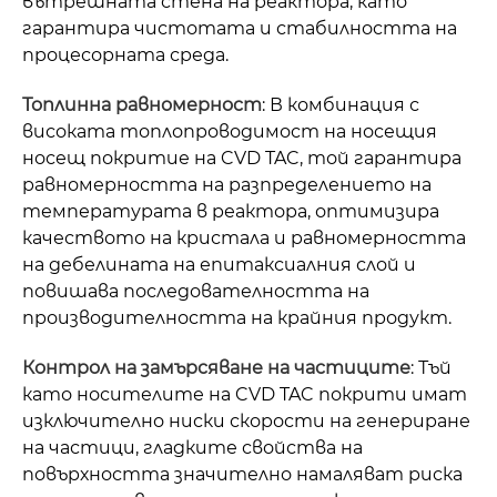
вътрешната стена на реактора, като
гарантира чистотата и стабилността на
процесорната среда.
Топлинна равномерност
: В комбинация с
високата топлопроводимост на носещия
носещ покритие на CVD TAC, той гарантира
равномерността на разпределението на
температурата в реактора, оптимизира
качеството на кристала и равномерността
на дебелината на епитаксиалния слой и
повишава последователността на
производителността на крайния продукт.
Контрол на замърсяване на частиците
: Тъй
като носителите на CVD TAC покрити имат
изключително ниски скорости на генериране
на частици, гладките свойства на
повърхността значително намаляват риска