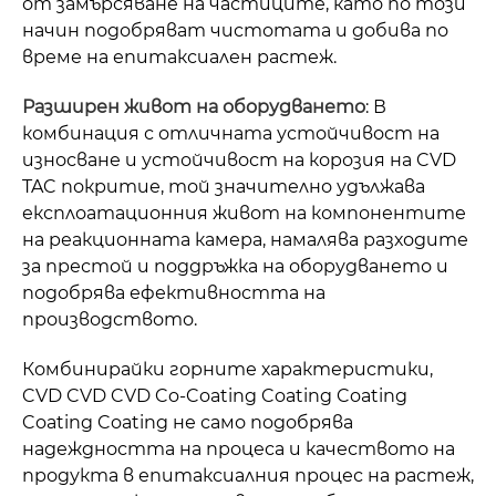
от замърсяване на частиците, като по този
начин подобряват чистотата и добива по
време на епитаксиален растеж.
Разширен живот на оборудването
: В
комбинация с отличната устойчивост на
износване и устойчивост на корозия на CVD
TAC покритие, той значително удължава
експлоатационния живот на компонентите
на реакционната камера, намалява разходите
за престой и поддръжка на оборудването и
подобрява ефективността на
производството.
Комбинирайки горните характеристики,
CVD CVD CVD Co-Coating Coating Coating
Coating Coating не само подобрява
надеждността на процеса и качеството на
продукта в епитаксиалния процес на растеж,