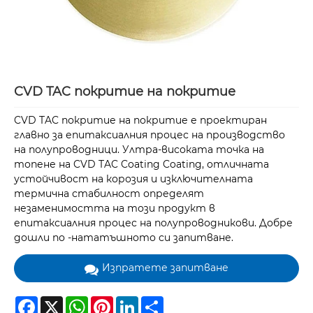
CVD TAC покритие на покритие
CVD TAC покритие на покритие е проектиран
главно за епитаксиалния процес на производство
на полупроводници. Ултра-високата точка на
топене на CVD TAC Coating Coating, отличната
устойчивост на корозия и изключителната
термична стабилност определят
незаменимостта на този продукт в
епитаксиалния процес на полупроводникови. Добре
дошли по -нататъшното си запитване.
Изпратете запитване
Facebook
X
WhatsApp
Pinterest
LinkedIn
Share