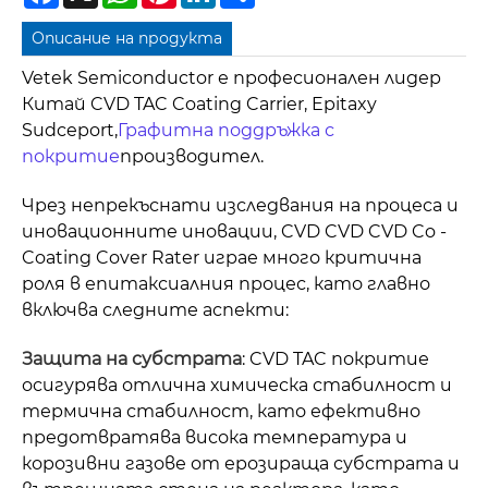
Описание на продукта
Vetek Semiconductor е професионален лидер
Китай CVD TAC Coating Carrier, Epitaxy
Sudceport,
Графитна поддръжка с
покритие
производител.
Чрез непрекъснати изследвания на процеса и
иновационните иновации, CVD CVD CVD Co -
Coating Cover Rater играе много критична
роля в епитаксиалния процес, като главно
включва следните аспекти:
Защита на субстрата
: CVD TAC покритие
осигурява отлична химическа стабилност и
термична стабилност, като ефективно
предотвратява висока температура и
корозивни газове от ерозираща субстрата и