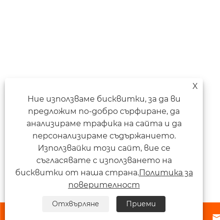
X
Ние използваме бисквитки, за да ви
предложим по-добро сърфиране, да
анализираме трафика на сайта и да
персонализираме съдържанието.
Използвайки този сайт, вие се
съгласявате с използването на
бисквитки от наша страна.
Политика за
поверителност
Отхвърляне
Приеми


