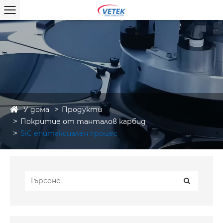
У дома
Продукти
Покритие от танталов карбид
SiC епитаксиален процес