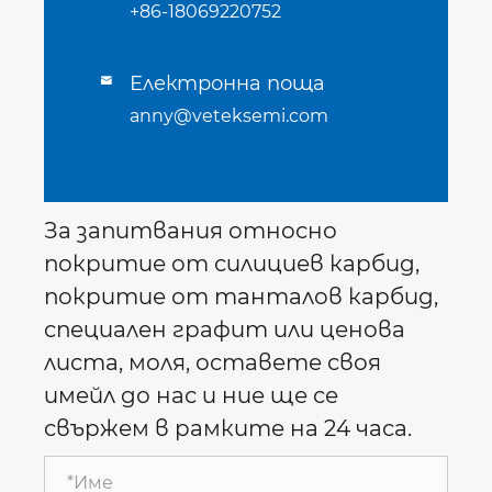
+86-18069220752
Електронна поща

anny@veteksemi.com
За запитвания относно
покритие от силициев карбид,
покритие от танталов карбид,
специален графит или ценова
листа, моля, оставете своя
имейл до нас и ние ще се
свържем в рамките на 24 часа.