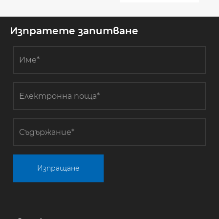
тигел влияе
върху
стабилността
Изпратете запитване
на растежа
на
кристалите?
Изпращане