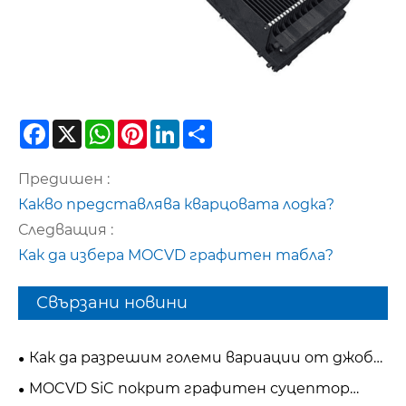
Facebook
X
WhatsApp
Pinterest
LinkedIn
Share
Предишен :
Какво представлява кварцовата лодка?
Следващия :
Как да избера MOCVD графитен табла?
Свързани новини
Как да разрешим големи вариации от джоб
до джоб в мулти-джобни силициеви
MOCVD SiC покрит графитен суцептор
епитаксилни графитни фиксатори?