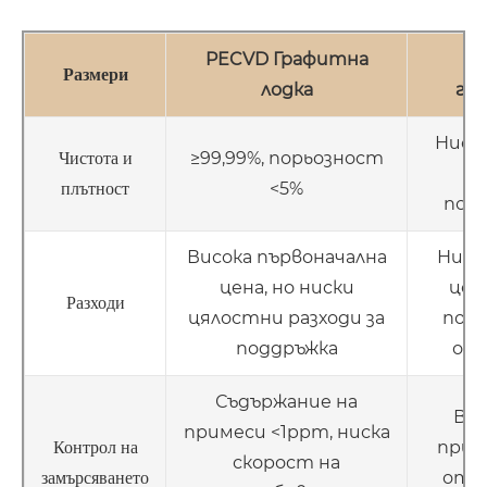
PECVD Графитна
О
Размери
лодка
гр
Ниска
≥99,99%, порьозност
Чистота и
9
<5%
плътност
порь
Висока първоначална
Ниск
цена, но ниски
цен
Разходи
цялостни разходи за
подм
поддръжка
общ
Съдържание на
Вис
примеси <1ppm, ниска
приме
Контрол на
скорост на
от з
замърсяването