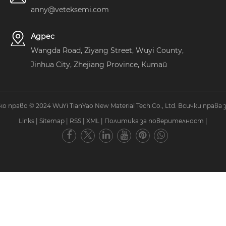
anny@veteksemi.com
Адрес
Wangda Road, Ziyang Street, Wuyi County,
Jinhua City, Zhejiang Province, Китай
 право © 2024 WuYi TianYao New Material Tech.Co., Ltd. Всички права 
Links
|
Sitemap
|
RSS
|
XML
|
Политика за поверителност
|