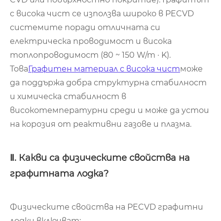
с висока чист се използва широко в PECVD
системите поради отличната си
електрическа проводимост и висока
топлопроводимост (80 ~ 150 W/m · K).
Това
Графитен материал с висока чист
може
да поддържа добра структурна стабилност
и химическа стабилност в
високотемпературни среди и може да устои
на корозия от реактивни газове и плазма.
Ⅱ. Какви са физическите свойства на
графитната лодка?
Физическите свойства на PECVD графитни
лодки включват: