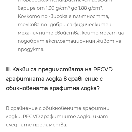
варира от 1,30 g/cm³ до 1,88 g/cm³.
Колкото по -висока е плътността,
толкова по -добри са физическите и
механичните свойства, които могат да
подобрят експлоатационния живот на
продукта.
Ⅲ. Какви са предимствата на PECVD
графитната лодка в сравнение с
обикновената графитна лодка?
В сравнение с обикновените графитни
лодки, PECVD графитните лодки имат
следните предимства: