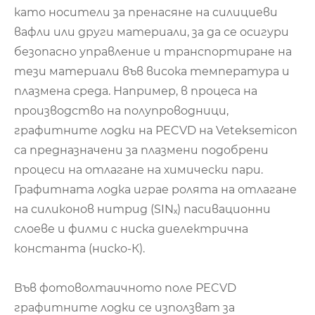
като носители за пренасяне на силициеви
вафли или други материали, за да се осигури
безопасно управление и транспортиране на
тези материали във висока температура и
плазмена среда. Например, в процеса на
производство на полупроводници,
графитните лодки на PECVD на Veteksemicon
са предназначени за плазмени подобрени
процеси на отлагане на химически пари.
Графитната лодка играе ролята на отлагане
на силиконов нитрид (SINₓ) пасивационни
слоеве и филми с ниска диелектрична
константа (ниско-К).
Във фотоволтаичното поле PECVD
графитните лодки се използват за