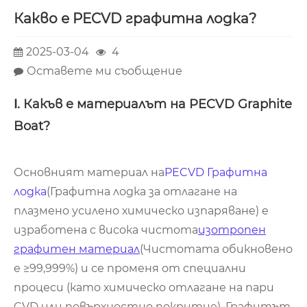
Какво е PECVD графитна лодка?
2025-03-04
4
Оставете ми съобщение
Ⅰ. Какъв е материалът на PECVD Graphite
Boat?
Основният материал на
PECVD Графитна
лодка
(Графитна лодка за отлагане на
плазмено усилено химическо изпаряване) е
изработена с висока чистота
изотропен
графитен материал
(Чистотата обикновено
е ≥99,999%) и се променя от специални
процеси (като химическо отлагане на пари
CVD или повърхностно покритие). Графитът