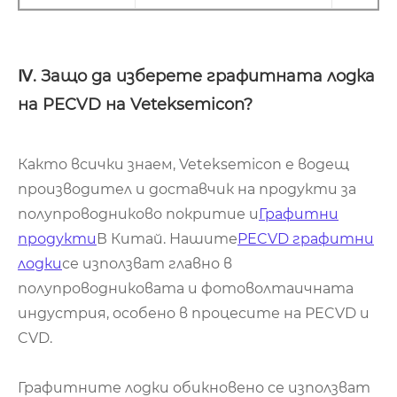
Ⅳ. Защо да изберете графитната лодка
на PECVD на Veteksemicon?
Както всички знаем, Veteksemicon е водещ
производител и доставчик на продукти за
полупроводниково покритие и
Графитни
продукти
В Китай. Нашите
PECVD графитни
лодки
се използват главно в
полупроводниковата и фотоволтаичната
индустрия, особено в процесите на PECVD и
CVD.
Графитните лодки обикновено се използват