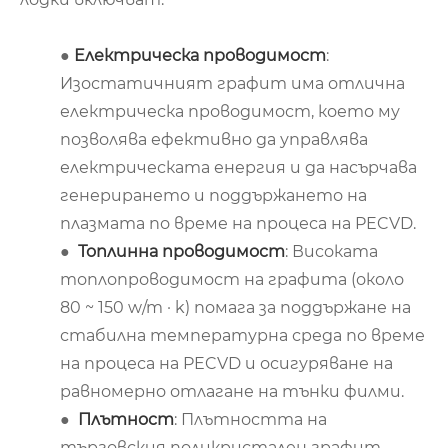
●
Електрическа проводимост
:
Изостатичният графит има отлична
електрическа проводимост, което му
позволява ефективно да управлява
електрическата енергия и да насърчава
генерирането и поддържането на
плазмата по време на процеса на PECVD.
●
Топлинна проводимост
: Високата
топлопроводимост на графита (около
80 ~ 150 w/m · k) помага за поддържане на
стабилна температурна среда по време
на процеса на PECVD и осигуряване на
равномерно отлагане на тънки филми.
●
Плътност
: Плътността на
търговския поликристален графит