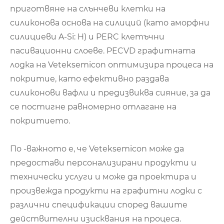
приготвяне на слънчеви клетки на
силиконова основа на силиций (като аморфни
силициеви A-Si: H) и PERC клетъчни
пасивационни слоеве. PECVD графитната
лодка на Veteksemicon оптимизира процеса на
покритие, като ефективно раздава
силиконови вафли и предизвиква сияние, за да
се постигне равномерно отлагане на
покритието.
По -важното е, че Veteksemicon може да
предостави персонализирани продукти и
технически услуги и може да проектира и
произвежда продукти на графитни лодки с
различни спецификации според вашите
действителни изисквания на процеса.