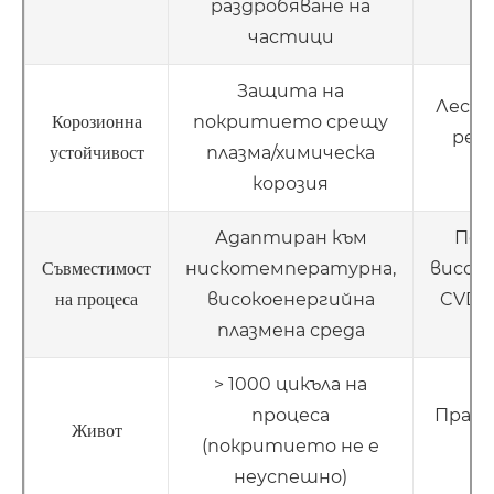
раздробяване на
частици
Защита на
Лесно
покритието срещу
Корозионна
реа
плазма/химическа
устойчивост
(
корозия
Адаптиран към
Под
нискотемпературна,
висок
Съвместимост
високоенергийна
CVD 
на процеса
плазмена среда
> 1000 цикъла на
процеса
Прах 
Живот
(покритието не е
＜
неуспешно)