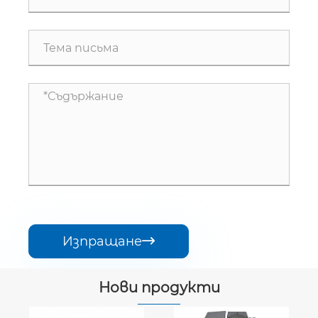
Изпращане

Нови продукти