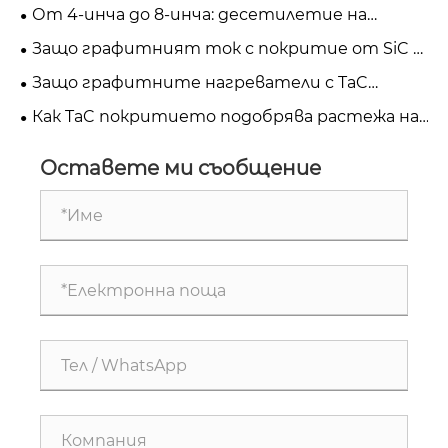
Анализ на напукване и оптимизация на
От 4-инча до 8-инча: десетилетие на
термично напрежение Казус от практиката
растеж на SiC полупроводници
Защо графитният ток с покритие от SiC е
от съществено значение за епитаксия на
Защо графитните нагреватели с TaC
полупроводници
покритие се очертават като бъдещето на
Как TaC покритието подобрява растежа на
GaN MOCVD епитаксия
SiC кристали в PVT приложения
Оставете ми съобщение